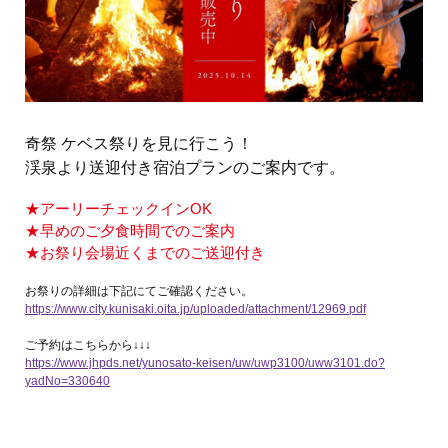
奇祭 ケベス祭りを見に行こう！
渓泉より送迎付き宿泊プランのご案内です。
★アーリーチェックインOK
★早めのご夕食時間でのご案内
★お祭り会場近くまでのご送迎付き
お祭りの詳細は下記にてご確認ください。
https://www.city.kunisaki.oita.jp/uploaded/attachment/12969.pdf
ご予約はこちらから↓↓↓
https://www.jhpds.net/yunosato-keisen/uw/uwp3100/uww3101.do?
yadNo=330640